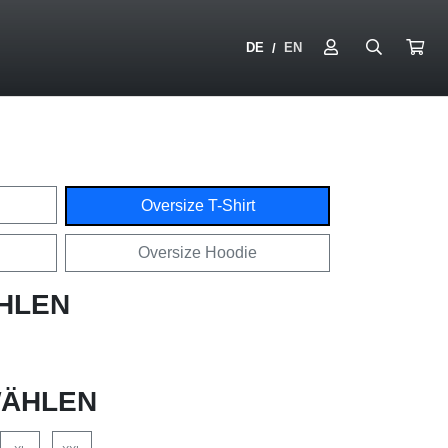
DE
EN
/
Oversize T-Shirt
Oversize Hoodie
HLEN
ÄHLEN