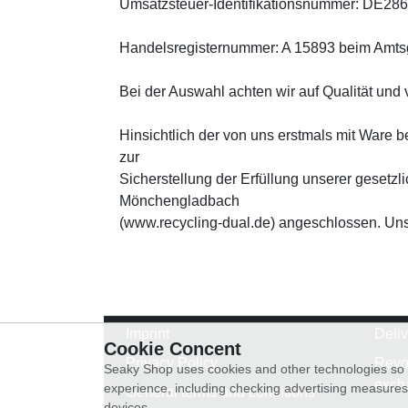
Umsatzsteuer-Identifikationsnummer: DE28
Handelsregisternummer: A 15893 beim Amtsge
Bei der Auswahl achten wir auf Qualität und
Hinsichtlich der von uns erstmals mit Ware
zur
Sicherstellung der Erfüllung unserer gese
Mönchengladbach
(www.recycling-dual.de) angeschlossen. U
Imprint
Deli
Cookie Concent
Privacy Policy
Revo
Seaky Shop uses cookies and other technologies so t
exch
experience, including checking advertising measures 
General terms and conditions
devices.