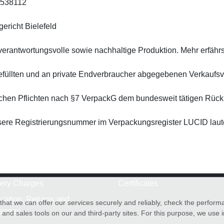
6538112
richt Bielefeld
 verantwortungsvolle sowie nachhaltige Produktion. Mehr erfähr
 befüllten und an private Endverbraucher abgegebenen Verkauf
tzlichen Pflichten nach §7 VerpackG dem bundesweit tätigen R
nsere Registrierungsnummer im Verpackungsregister LUCID la
very Charges
Certificates
cation, Returns and
hat we can offer our services securely and reliably, check the perfor
anges
and sales tools on our and third-party sites. For this purpose, we use